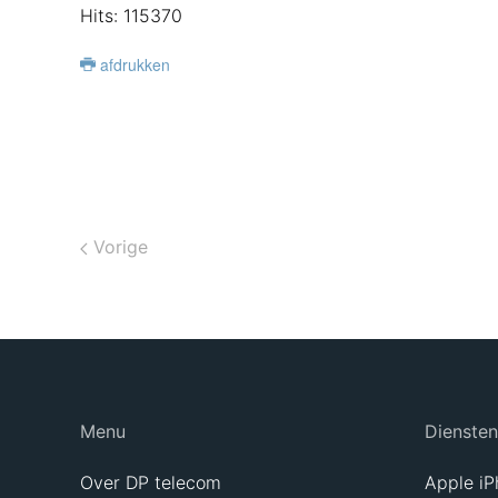
Hits: 115370
afdrukken
Vorige
Menu
Diensten
Over DP telecom
Apple iP