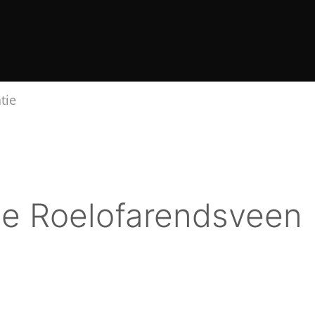
tie
ie Roelofarendsveen