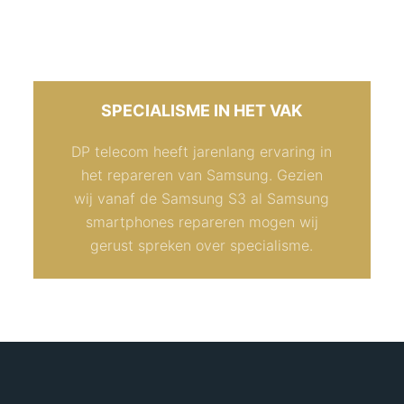
SPECIALISME IN HET VAK
DP telecom heeft jarenlang ervaring in
het repareren van Samsung. Gezien
wij vanaf de Samsung S3 al Samsung
smartphones repareren mogen wij
gerust spreken over specialisme.