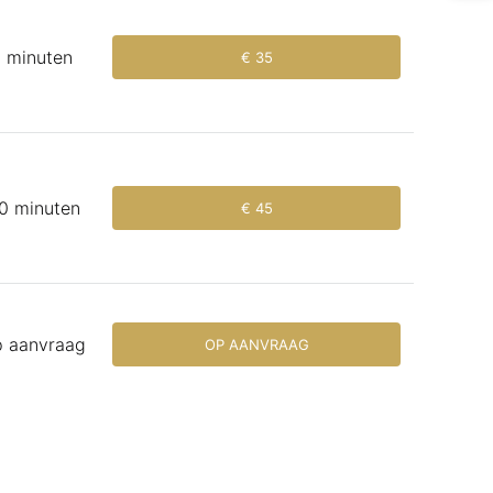
 minuten
€ 35
0 minuten
€ 45
 aanvraag
OP AANVRAAG