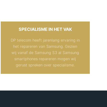
SPECIALISME IN HET VAK
DP telecom heeft jarenlang ervaring in
het repareren van Samsung. Gezien
wij vanaf de Samsung S3 al Samsung
smartphones repareren mogen wij
gerust spreken over specialisme.