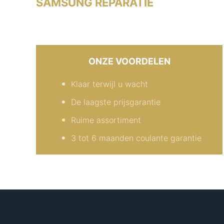
SAMSUNG REPARATIE
ONZE VOORDELEN
Klaar terwijl u wacht
De laagste prijsgarantie
Ruime assortiment
3 tot 6 maanden coulante garantie